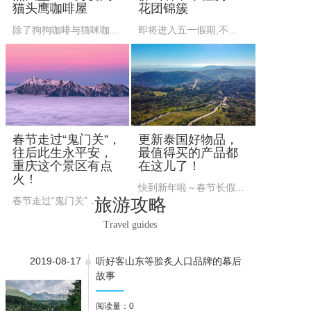
猫头鹰咖啡屋
花团锦簇
除了狗狗咖啡与猫咪咖...
即将进入五一假期,不...
春节走过“鬼门关”，
更新泰国好物品，
往后此生永平安，
最值得买的产品都
重庆这个景区有点
在这儿了！
火！
快到新年啦～春节长假...
旅游攻略
春节走过“鬼门关”，...
Travel guides
2019-08-17
听好客山东等脍炙人口品牌的幕后
故事
阅读量：0