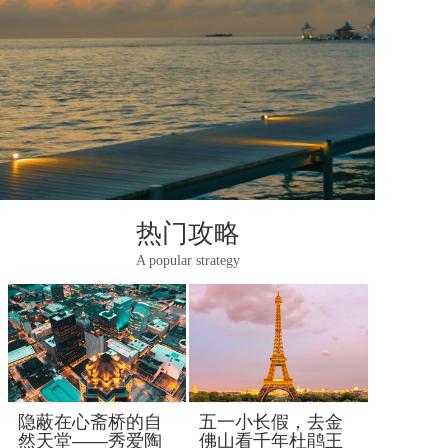
热门攻略
A popular strategy
隐蔽在心斋桥的自
五一小长假，去金
然天堂――秀爱陶
佛山看千年杜鹃王