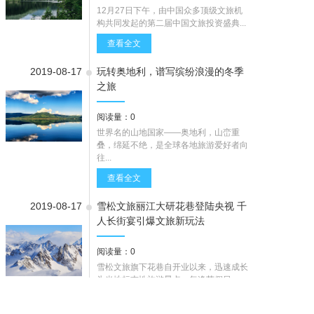
12月27日下午，由中国众多顶级文旅机
构共同发起的第二届中国文旅投资盛典...
查看全文
2019-08-17
玩转奥地利，谱写缤纷浪漫的冬季
之旅
阅读量：0
世界名的山地国家——奥地利，山峦重
叠，绵延不绝，是全球各地旅游爱好者向
往...
查看全文
2019-08-17
雪松文旅丽江大研花巷登陆央视 千
人长街宴引爆文旅新玩法
阅读量：0
雪松文旅旗下花巷自开业以来，迅速成长
为当地标志性旅游景点，每逢节假日，
客...
查看全文